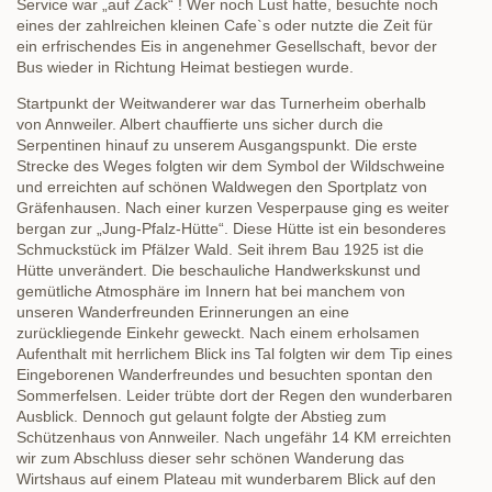
Service war „auf Zack“ ! Wer noch Lust hatte, besuchte noch
eines der zahlreichen kleinen Cafe`s oder nutzte die Zeit für
ein erfrischendes Eis in angenehmer Gesellschaft, bevor der
Bus wieder in Richtung Heimat bestiegen wurde.
Startpunkt der Weitwanderer war das Turnerheim oberhalb
von Annweiler. Albert chauffierte uns sicher durch die
Serpentinen hinauf zu unserem Ausgangspunkt. Die erste
Strecke des Weges folgten wir dem Symbol der Wildschweine
und erreichten auf schönen Waldwegen den Sportplatz von
Gräfenhausen. Nach einer kurzen Vesperpause ging es weiter
bergan zur „Jung-Pfalz-Hütte“. Diese Hütte ist ein besonderes
Schmuckstück im Pfälzer Wald. Seit ihrem Bau 1925 ist die
Hütte unverändert. Die beschauliche Handwerkskunst und
gemütliche Atmosphäre im Innern hat bei manchem von
unseren Wanderfreunden Erinnerungen an eine
zurückliegende Einkehr geweckt. Nach einem erholsamen
Aufenthalt mit herrlichem Blick ins Tal folgten wir dem Tip eines
Eingeborenen Wanderfreundes und besuchten spontan den
Sommerfelsen. Leider trübte dort der Regen den wunderbaren
Ausblick. Dennoch gut gelaunt folgte der Abstieg zum
Schützenhaus von Annweiler. Nach ungefähr 14 KM erreichten
wir zum Abschluss dieser sehr schönen Wanderung das
Wirtshaus auf einem Plateau mit wunderbarem Blick auf den