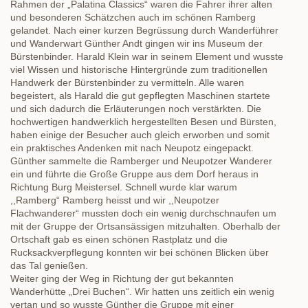
Rahmen der „Palatina Classics“ waren die Fahrer ihrer alten
und besonderen Schätzchen auch im schönen Ramberg
gelandet. Nach einer kurzen Begrüssung durch Wanderführer
und Wanderwart Günther Andt gingen wir ins Museum der
Bürstenbinder. Harald Klein war in seinem Element und wusste
viel Wissen und historische Hintergründe zum traditionellen
Handwerk der Bürstenbinder zu vermitteln. Alle waren
begeistert, als Harald die gut gepflegten Maschinen startete
und sich dadurch die Erläuterungen noch verstärkten. Die
hochwertigen handwerklich hergestellten Besen und Bürsten,
haben einige der Besucher auch gleich erworben und somit
ein praktisches Andenken mit nach Neupotz eingepackt.
Günther sammelte die Ramberger und Neupotzer Wanderer
ein und führte die Große Gruppe aus dem Dorf heraus in
Richtung Burg Meistersel. Schnell wurde klar warum
,,Ramberg“ Ramberg heisst und wir ,,Neupotzer
Flachwanderer“ mussten doch ein wenig durchschnaufen um
mit der Gruppe der Ortsansässigen mitzuhalten. Oberhalb der
Ortschaft gab es einen schönen Rastplatz und die
Rucksackverpflegung konnten wir bei schönen Blicken über
das Tal genießen.
Weiter ging der Weg in Richtung der gut bekannten
Wanderhütte „Drei Buchen“. Wir hatten uns zeitlich ein wenig
vertan und so wusste Günther die Gruppe mit einer