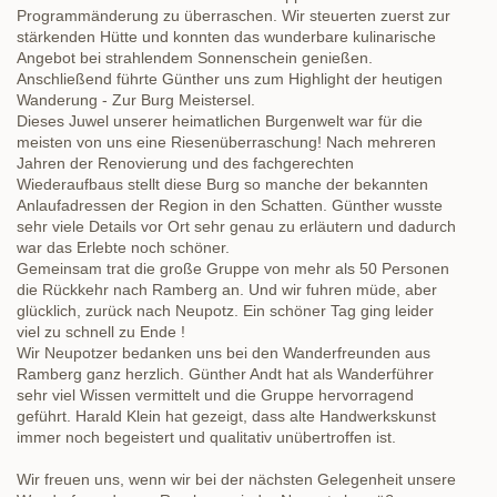
Programmänderung zu überraschen. Wir steuerten zuerst zur
stärkenden Hütte und konnten das wunderbare kulinarische
Angebot bei strahlendem Sonnenschein genießen.
Anschließend führte Günther uns zum Highlight der heutigen
Wanderung - Zur Burg Meistersel.
Dieses Juwel unserer heimatlichen Burgenwelt war für die
meisten von uns eine Riesenüberraschung! Nach mehreren
Jahren der Renovierung und des fachgerechten
Wiederaufbaus stellt diese Burg so manche der bekannten
Anlaufadressen der Region in den Schatten. Günther wusste
sehr viele Details vor Ort sehr genau zu erläutern und dadurch
war das Erlebte noch schöner.
Gemeinsam trat die große Gruppe von mehr als 50 Personen
die Rückkehr nach Ramberg an. Und wir fuhren müde, aber
glücklich, zurück nach Neupotz. Ein schöner Tag ging leider
viel zu schnell zu Ende !
Wir Neupotzer bedanken uns bei den Wanderfreunden aus
Ramberg ganz herzlich. Günther Andt hat als Wanderführer
sehr viel Wissen vermittelt und die Gruppe hervorragend
geführt. Harald Klein hat gezeigt, dass alte Handwerkskunst
immer noch begeistert und qualitativ unübertroffen ist.
Wir freuen uns, wenn wir bei der nächsten Gelegenheit unsere