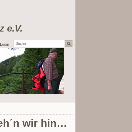
e.V.
Login
geh´n wir hin…