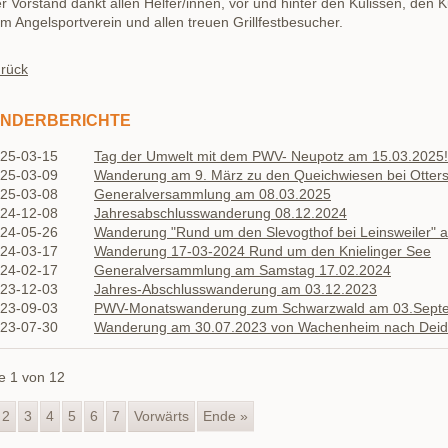
r Vorstand dankt allen Helfer/innen, vor und hinter den Kulissen, den
m Angelsportverein und allen treuen Grillfestbesucher.
rück
NDERBERICHTE
025-03-15
Tag der Umwelt mit dem PWV- Neupotz am 15.03.2025!
025-03-09
Wanderung am 9. März zu den Queichwiesen bei Otter
025-03-08
Generalversammlung am 08.03.2025
024-12-08
Jahresabschlusswanderung 08.12.2024
024-05-26
Wanderung "Rund um den Slevogthof bei Leinsweiler" 
024-03-17
Wanderung 17-03-2024 Rund um den Knielinger See
024-02-17
Generalversammlung am Samstag 17.02.2024
023-12-03
Jahres-Abschlusswanderung am 03.12.2023
023-09-03
PWV-Monatswanderung zum Schwarzwald am 03.Sept
023-07-30
Wanderung am 30.07.2023 von Wachenheim nach Deid
e 1 von 12
2
3
4
5
6
7
Vorwärts
Ende »