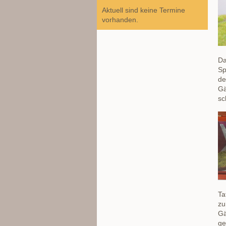
Aktuell sind keine Termine
vorhanden.
Da
Sp
de
Gä
sc
Ta
zu
Gä
ge