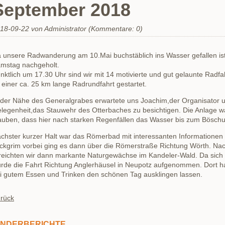
September 2018
18-09-22
von Administrator (Kommentare: 0)
 unsere Radwanderung am 10.Mai buchstäblich ins Wasser gefallen ist
mstag nachgeholt.
nktlich um 17.30 Uhr sind wir mit 14 motivierte und gut gelaunte Radf
 einer ca. 25 km lange Radrundfahrt gestartet.
 der Nähe des Generalgrabes erwartete uns Joachim,der Organisator un
legenheit,das Stauwehr des Otterbaches zu besichtigen. Die Anlage w
auben, dass hier nach starken Regenfällen das Wasser bis zum Böschu
chster kurzer Halt war das Römerbad mit interessanten Informatione
ckgrim vorbei ging es dann über die Römerstraße Richtung Wörth. Na
reichten wir dann markante Naturgewächse im Kandeler-Wald. Da sich d
rde die Fahrt Richtung Anglerhäusel in Neupotz aufgenommen. Dort h
i gutem Essen und Trinken den schönen Tag ausklingen lassen.
rück
NDERBERICHTE