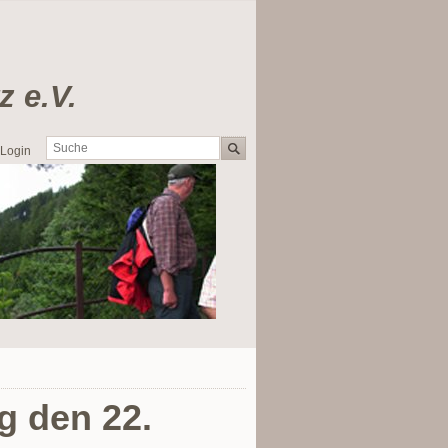
e.V.
Login
 den 22.