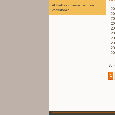
Aktuell sind keine Termine
2
vorhanden.
2
2
2
2
2
2
2
2
2
Seit
1