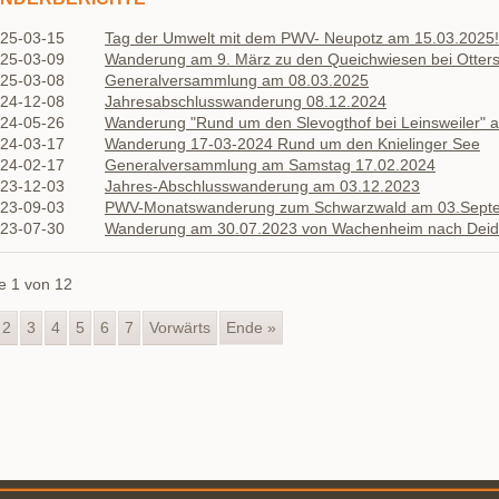
025-03-15
Tag der Umwelt mit dem PWV- Neupotz am 15.03.2025!
025-03-09
Wanderung am 9. März zu den Queichwiesen bei Otter
025-03-08
Generalversammlung am 08.03.2025
024-12-08
Jahresabschlusswanderung 08.12.2024
024-05-26
Wanderung "Rund um den Slevogthof bei Leinsweiler" 
024-03-17
Wanderung 17-03-2024 Rund um den Knielinger See
024-02-17
Generalversammlung am Samstag 17.02.2024
023-12-03
Jahres-Abschlusswanderung am 03.12.2023
023-09-03
PWV-Monatswanderung zum Schwarzwald am 03.Sept
023-07-30
Wanderung am 30.07.2023 von Wachenheim nach Deid
e 1 von 12
2
3
4
5
6
7
Vorwärts
Ende »