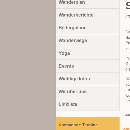
Wanderplan
Wanderberichte
20
Bildergalerie
Da
Sa
Wanderwege
Pü
zu
Yoga
In
Ge
Events
gl
Wichtige Infos
Nä
Jo
er
Wir über uns
wu
be
Linkliste
Zu
Kommende Termine
WA